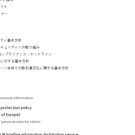
ェクト
セミナー
リティ基本方針
セキュリティへの取り組み
プコンプライアンス・ホットライン
力に対する基本方針
ェーン全体での取引適正化に関する基本方針
personal information
 protection policy
s of Europe)
 personal data for clients
r IR briefing information distribution service