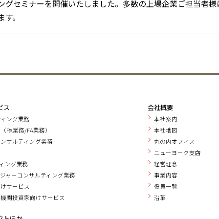
ングセミナーを開催いたしました。多数の上場企業ご担当者様
ます。
ビス
会社概要
ティング業務
本社案内
（PA業務/FA業務）
本社地図
コンサルティング業務
丸の内オフィス
務
ニューヨーク支店
ティング業務
経営理念
ジャーコンサルティング業務
事業内容
向けサービス
役員一覧
・機関投資家向けサービス
沿革
クトほか