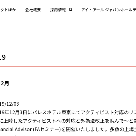
ェクトほか
会社概要
採用情報
アイ・アール ジャパンホール
19
12月
19/12/03
019年12月3日にパレスホテル東京にてアクティビスト対応の
に上陸したアクティビストへの対応と外為法改正を睨んで～と題したIR Jap
inancial Advisor (FAセミナー)を開催いたしました。