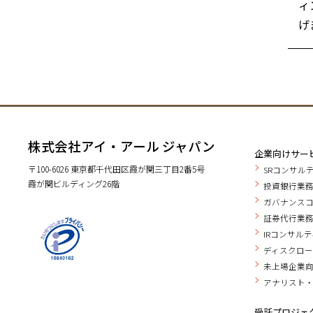
ィ
げ
株式会社アイ・アール ジャパン
企業向けサー
〒100-6026 東京都千代田区霞が関三丁目2番5号
SRコンサル
霞が関ビルディング26階
投資銀行業務
ガバナンス
証券代行業
IRコンサル
ディスクロー
未上場企業
アナリスト
受託プロジェ