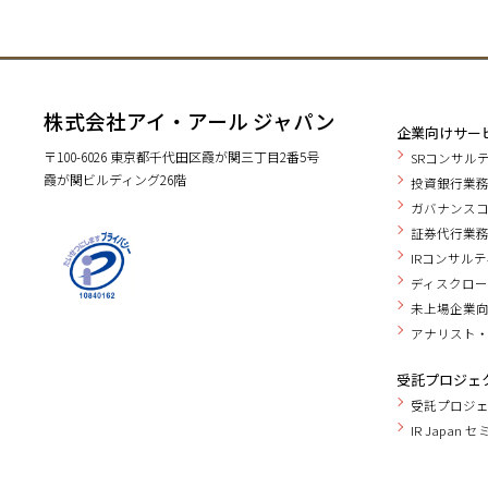
株式会社アイ・アール ジャパン
企業向けサー
〒100-6026 東京都千代田区霞が関三丁目2番5号
SRコンサル
霞が関ビルディング26階
投資銀行業務
ガバナンス
証券代行業
IRコンサル
ディスクロー
未上場企業
アナリスト
受託プロジェ
受託プロジ
IR Japan 