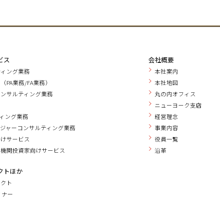
ビス
会社概要
ティング業務
本社案内
（PA業務/FA業務）
本社地図
コンサルティング業務
丸の内オフィス
務
ニューヨーク支店
ティング業務
経営理念
ジャーコンサルティング業務
事業内容
向けサービス
役員一覧
・機関投資家向けサービス
沿革
クトほか
ェクト
セミナー