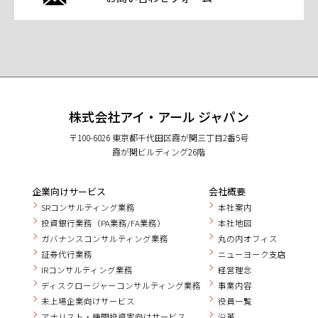
株式会社アイ・アール ジャパン
〒100-6026 東京都千代田区霞が関三丁目2番5号
霞が関ビルディング26階
企業向けサービス
会社概要
SRコンサルティング業務
本社案内
投資銀行業務（PA業務/FA業務）
本社地図
ガバナンスコンサルティング業務
丸の内オフィス
証券代行業務
ニューヨーク支店
IRコンサルティング業務
経営理念
ディスクロージャーコンサルティング業務
事業内容
未上場企業向けサービス
役員一覧
アナリスト・機関投資家向けサービス
沿革