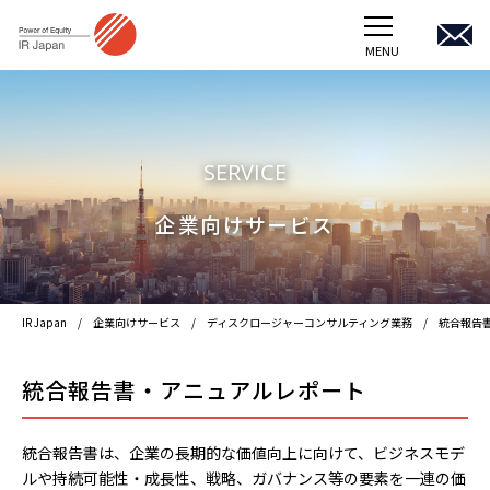
MENU
TOP
企業向けサービス
SERVICE
受託プロジェクトほか
企業向けサービス
会社概要
IR Japan
企業向けサービス
ディスクロージャーコンサルティング業務
統合報告
採用情報
統合報告書・アニュアルレポート
アイ・アール ジャパンホールディングス
JOIB
統合報告書は、企業の長期的な価値向上に向けて、ビジネスモデ
ルや持続可能性・成長性、戦略、ガバナンス等の要素を一連の価