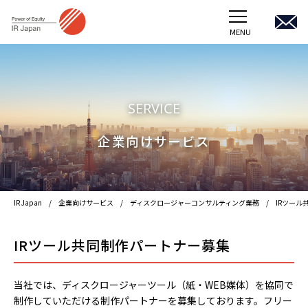
MENU
TOP
企業向けサービス
SERVICE
受託プロジェクトほか
企業向けサービス
会社概要
IR Japan
企業向けサービス
ディスクロージャーコンサルティング業務
IRツール
採用情報
IRツール共同制作パートナー募集
アイ・アール ジャパンホールディングス
JOIB
当社では、ディスクロージャーツール（紙・WEB媒体）を協同で
制作していただける制作パートナーを募集しております。フリー